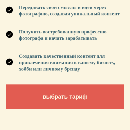
Передавать свои смыслы и идеи через
фотографию, создавая уникальный контент
Получить востребованную профессию
фотографа и начать зарабатывать
В ЧЁМ
Создавать качественный контент для
привлечения внимания к вашему бизнесу,
УНИКАЛЬНО
хобби или личному бренду
ОБУЧЕНИЯ?
01
Вы не платите за пустую
информацию из интернета
02
Вы научитесь создавать свое,
а не повторять приемы из книжек
03
Доступ ко всем материалам — ГОД
с момента окончания обучения