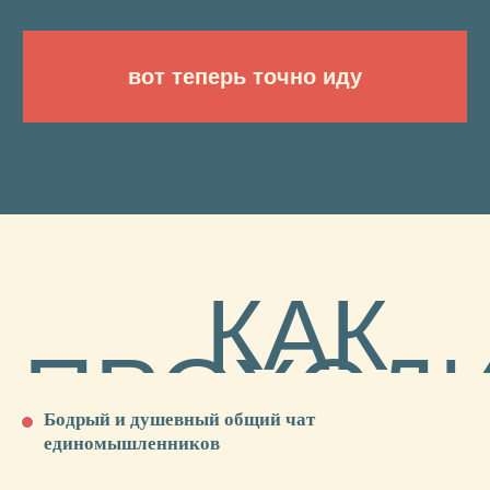
— 8 практических домашних заданий
— Выборочный разбор домашних заданий
в прямом эфире
— Общий чат-комьюнити
— 1 год доступа ко всем обучающим
материалам
— Отдельный мини-чат с кураторами
и учениками: 1 куратор на 15 человек
— Проверка всех домашек от кураторов
или
в рассрочку без переплат
19 990₽
от 1665₽/мес
КУПИТЬ
Бодрый и душевный общий чат
оформить рассрочку
единомышленников