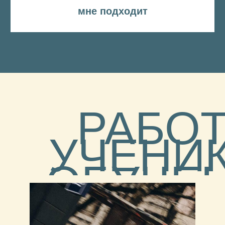
в своё время я организовал номинацию
ТАКОЙ?
вымышленного журнала SMOGUE (по-
русски «смог», игра слов, в общем). Это —
аналогия от известнейшего журнала
VOGUE, который ставит свой логотип
на лучшие, по мнению его редакции,
фотографии. Собственно вот и я решил
позаимствовать эту концепцию.