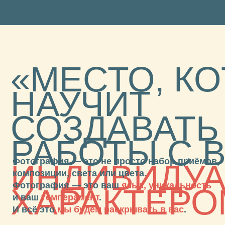
Фотография — это ваш
язык, уникальность
ХАРАКТЕРОМ»
и ваш
темперамент
.
И всё это
мы
будем раскрывать в вас
.
КОМУ
ПОДОЙДЕТ
ОБУЧЕНИЕ
ФОТОСРЕД