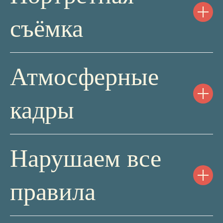
съёмка
Атмосферные
ТАРИФЫ:
кадры
БАЗОВЫЙ
Нарушаем все
правила
19 990₽
23 990₽
— Больше 10 видеоуроков