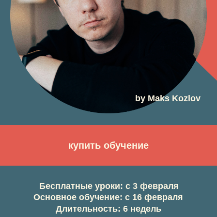
by Maks Kozlov
купить обучение
Бесплатные уроки: с 3 февраля
Основное обучение: с 16 февраля
Длительность: 6 недель
«МЕСТО, КОТОР
НАУЧИТ
СОЗДАВАТЬ
РАБОТЫ С ВАШИ
Фотография — это не просто набор приёмов,
ИНДИВИДУАЛЬН
композиции, света или цвета.