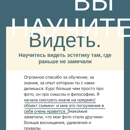
выбрать тариф
ТЕМЫ
ОБУЧЕНИЯ
Темы — это не полный список уроков.
Сами
названия уроков и полный их список
не раскрываю, дабы сохранить интригу
и драматургию на самом обучении. Вам же
будет интреснее)