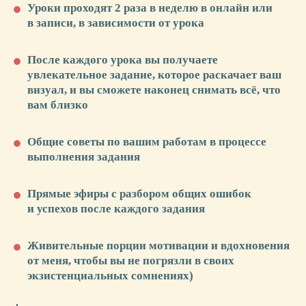
Уроки проходят 2 раза в неделю в онлайн или
в записи, в зависимости от урока
С
После каждого урока вы получаете
увлекательное задание, которое раскачает ваш
КУРАТОРОМ
визуал, и вы сможете наконец снимать всё, что
30 990₽
34 990₽
вам близко
— Больше 10 видеоуроков
Общие советы по вашим работам в процессе
— 8 практических домашних заданий
выполнения задания
— Выборочный разбор домашних заданий
в прямом эфире
Прямые эфиры с разбором общих ошибок
— Общий чат-комьюнити
и успехов после каждого задания
— 1 год доступа ко всем обучающим
материалам
Живительные порции мотивации и вдохновения
—
Отдельный мини-чат с кураторами
и учениками: 1 куратор на 15 человек
от меня, чтобы вы не погрязли в своих
—
Проверка всех домашек от кураторов
экзистенциальных сомнениях)