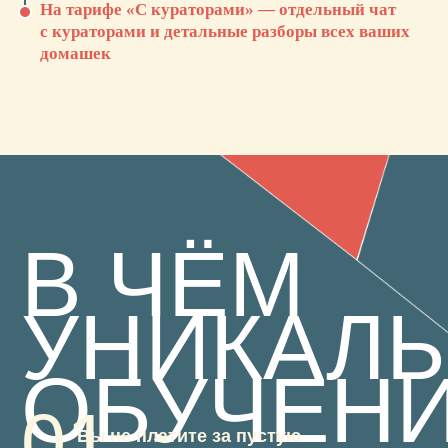
или
На тарифе «С кураторами» — отдельный чат
в рассрочку без переплат
30 990₽
от 2582₽/мес
с кураторами и детальные разборы всех ваших
домашек
КУПИТЬ
оформить рассрочку