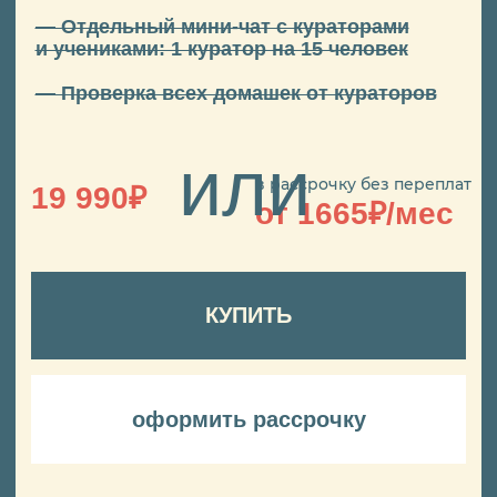
ЭТО
МОИ
РАБОТЫ
А ЭТО