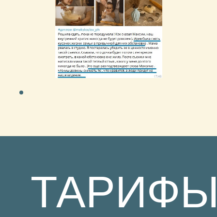
МНЕ
Привет всем!
Я — Максим, нормальный такой фотограф
и оператор с опытом 13 лет.
У меня есть камера, опыт, порой смешные