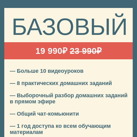
шутки, магнитик из Сызрани и обучение для
вас, которое я хотел бы получить сам,
когда-то много лет назад.
Обучил видео и фото уже более 2000
учеников по всему миру.
Работал с:
LEGO
Журнал STORIES
DO4A LAB
Ирена Понарошку
Артём Тарасов
Приходи! Буду рад
встрече!
остались вопросы? пиши