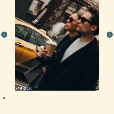
Заранее поясню: этим манёвром я вовсе
не претендую на роль некого великого
вершителя фотографических судеб. Это
лишь небольшое дурачество и развлечение,
но с оттенком моего взгляда
на фотографию
хочу научиться так же
ВЫ